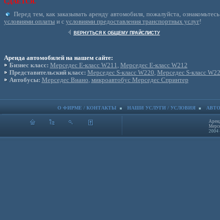
СДАЕТСЯ.
Перед тем, как заказывать аренду автомобиля, пожалуйста, ознакомьтесь
условиями оплаты
и с
условиями предоставления транспортных услуг
!
ВЕРНУТЬСЯ К ОБЩЕМУ ПРАЙСЛИСТУ
Аренда автомобилей на нашем сайте:
Бизнес класс:
Мерседес Е-класс W211
,
Мерседес Е-класс W212
Представительский класс:
Мерседес S-класс W220
,
Мерседес S-класс W2
Автобусы:
Мерседес Виано
,
микроавтобус Мерседес Спринтер
О ФИРМЕ / КОНТАКТЫ
НАШИ УСЛУГИ / УСЛОВИЯ
АВТО
Аренд
Мерсе
2004 