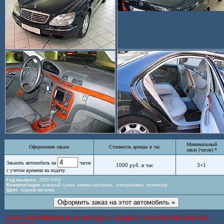
Минимальный
Оформление заказа
Стоимость аренды в час
заказ (часов) *
Заказать автомобиль на
часов
1000 руб. в час
3+1
с учетом времени на подачу
Год выпуска:
2002-2004
Комплектация:
кожаный салон, климат-контроль, электропакет, телевизор.
Цвет:
черный металик
ЭТОТ АВТОМОБИЛЬ В АРЕНДУ С ВОДИТЕЛЕМ ВРЕМЕННО НЕ