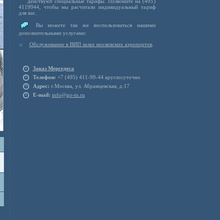
действуют специальные тарифы. Позвоните на (495)
4119944, чтобы мы расчитали индивидуальный тариф
для вас.
Вы можете так же воспользоваться нашими
дополнительными услугами:
Обслуживание в ВИП залах московских аэропортов
.
Заказ Мерседеса
Телефон:
+7 (495) 411-99-44 круглосуточно
Адрес:
г.Москва, ул. Абрамцевская, д.17
E-mail:
info@go-to.ru