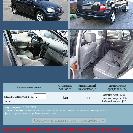
Стоимость
Минимальный
Долгосрочная
Оформление заказа
$ в час **
заказ (часов) *
аренда ($ в час)
Рабочий день: $38
Заказать автомобиль на
$40
3+1
Рабочая неделя: $35
часов.
Рабочий месяц: $30
Год выпуска:
1998-1999
Комплектация:
велюровый либо кожаный салон, климат-контроль, электропакет
Цвет:
черный либо серебристый металик
ЭТОТ АВТОМОБИЛЬ В АРЕНДУ С ВОДИТЕЛЕМ ВРЕМЕННО НЕ СДАЕТСЯ.