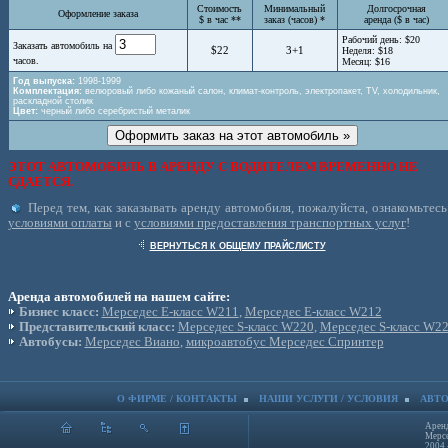
Стоимость
Минимальный
Долгосрочная
Оформление заказа
$ в час **
заказ (часов) *
аренда ($ в час)
Рабочий день: $20
Заказать автомобиль на
$22
3+1
Неделя: $18
часов.
Месяц: $16
Год выпуска:
1998-1999
Комплектация:
велюровый либо кожаный салон, климат-контроль, электропакет, TV, холодильник,
раскладной столик
Цвет:
черный либо серебристый металик
ЭТОТ АВТОМОБИЛЬ В АРЕНДУ С ВОДИТЕЛЕМ ВРЕМЕННО НЕ
СДАЕТСЯ.
Перед тем, как заказывать аренду автомобиля, пожалуйста, ознакомьтесь
условиями оплаты
и с
условиями предоставления транспортных услуг
!
ВЕРНУТЬСЯ К ОБЩЕМУ ПРАЙСЛИСТУ
Аренда автомобилей на нашем сайте:
Бизнес класс:
Мерседес Е-класс W211
,
Мерседес Е-класс W212
Представительский класс:
Мерседес S-класс W220
,
Мерседес S-класс W2
Автобусы:
Мерседес Виано
,
микроавтобус Мерседес Спринтер
О ФИРМЕ / КОНТАКТЫ
НАШИ УСЛУГИ / УСЛОВИЯ
АВТО
Аренд
Мерсе
2004 