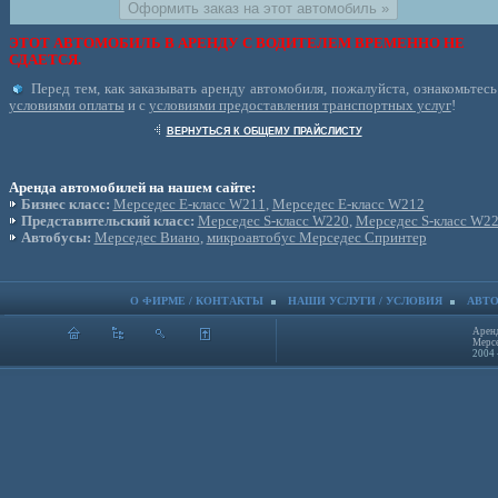
ЭТОТ АВТОМОБИЛЬ В АРЕНДУ С ВОДИТЕЛЕМ ВРЕМЕННО НЕ
СДАЕТСЯ.
Перед тем, как заказывать аренду автомобиля, пожалуйста, ознакомьтесь
условиями оплаты
и с
условиями предоставления транспортных услуг
!
ВЕРНУТЬСЯ К ОБЩЕМУ ПРАЙСЛИСТУ
Аренда автомобилей на нашем сайте:
Бизнес класс:
Мерседес Е-класс W211
,
Мерседес Е-класс W212
Представительский класс:
Мерседес S-класс W220
,
Мерседес S-класс W2
Автобусы:
Мерседес Виано
,
микроавтобус Мерседес Спринтер
О ФИРМЕ / КОНТАКТЫ
НАШИ УСЛУГИ / УСЛОВИЯ
АВТО
Аренд
Мерсе
2004 