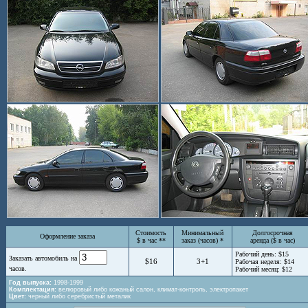
Стоимость
Минимальный
Долгосрочная
Оформление заказа
$ в час **
заказ (часов) *
аренда ($ в час)
Рабочий день: $15
Заказать автомобиль на
$16
3+1
Рабочая неделя: $14
часов.
Рабочий месяц: $12
Год выпуска:
1998-1999
Комплектация:
велюровый либо кожаный салон, климат-контроль, электропакет
Цвет:
черный либо серебристый металик